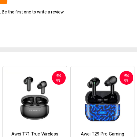
Be the first one to write a review.
9%
9%
ছাড়
ছাড়
Awei T71 True Wireless
Awei T29 Pro Gaming