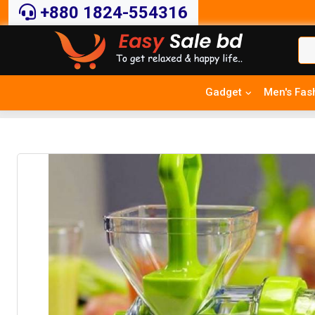
+880 1824-554316
Gadget
Men's Fas