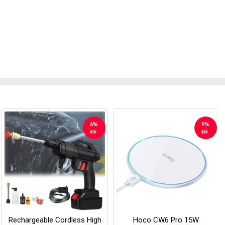
6%
9%
ছাড়
ছাড়
›
Rechargeable Cordless High
Hoco CW6 Pro 15W