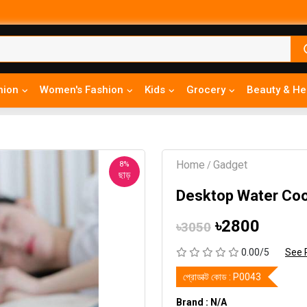
hion
Women's Fashion
Kids
Grocery
Beauty & He
Home
Gadget
8%
/
ছাড়
Desktop Water Coo
৳2800
৳3050
0.00/5
See 
প্রোডাক্ট কোড :
P0043
Brand : N/A