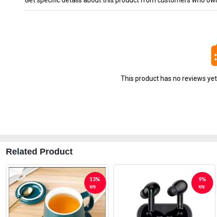
Get specific details about this product from customers who own
This product has no reviews yet. 
Related Product
9%
9%
ছাড়
ছাড়