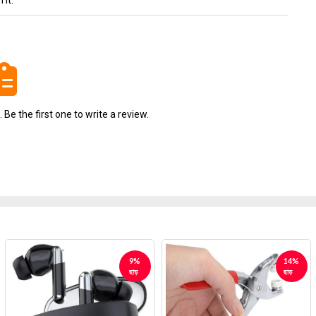
 it.
Be the first one to write a review.
14%
6%
ছাড়
ছাড়