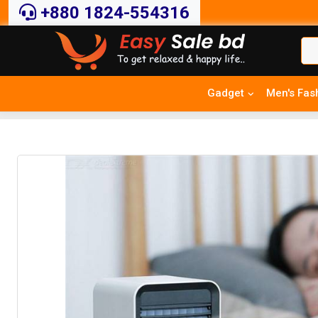
+880 1824-554316
Gadget
Men's Fas