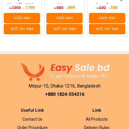
30w LED 1200m
Charger
Snap Button
৳ 1999
৳ 1799
৳ 989
৳ 899
৳ 690
৳ 590
Long Range
(FREE 100
Strong Light LED
BUTTON)
অর্ডার করুন
অর্ডার করুন
অর্ডার করুন
Recharge...
কার্টে যোগ করুন
কার্টে যোগ করুন
কার্টে যোগ করুন
Mirpur-10, Dhaka-1216, Bangladesh
+880 1824-554316
Useful Link
Link
Contact Us
All Products
Order Procedure
Delivery Rules